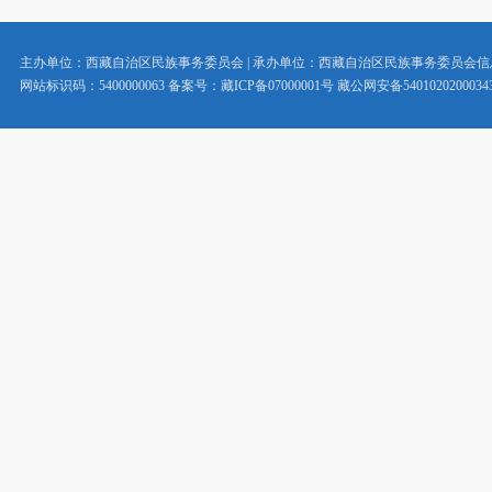
主办单位：西藏自治区民族事务委员会 | 承办单位：西藏自治区民族事务委员会
网站标识码：5400000063 备案号：藏ICP备07000001号 藏公网安备5401020200034