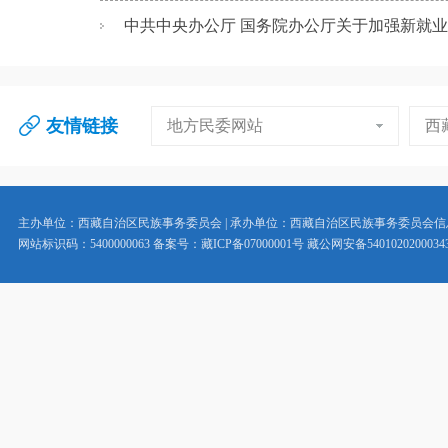
中共中央办公厅 国务院办公厅关于加强新就业群
友情链接
地方民委网站
西
主办单位：西藏自治区民族事务委员会 | 承办单位：西藏自治区民族事务委员会
网站标识码：5400000063 备案号：藏ICP备07000001号 藏公网安备5401020200034