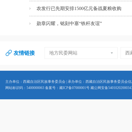
农发行已先期安排1500亿元备战夏粮收购
勋章闪耀，铭刻中塞“铁杆友谊”
友情链接
地方民委网站
西
主办单位：西藏自治区民族事务委员会 | 承办单位：西藏自治区民族事务委员会
网站标识码：5400000063 备案号：藏ICP备07000001号 藏公网安备5401020200034