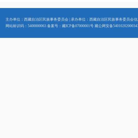
主办单位：西藏自治区民族事务委员会 | 承办单位：西藏自治区民族事务委员会
网站标识码：5400000063 备案号：藏ICP备07000001号 藏公网安备5401020200034