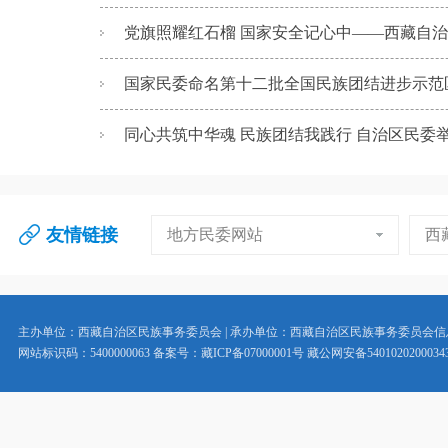
党旗照耀红石榴 国家安全记心中——西藏自治区
国家民委命名第十二批全国民族团结进步示范
同心共筑中华魂 民族团结我践行 自治区民委举行“3
友情链接
地方民委网站
西
主办单位：西藏自治区民族事务委员会 | 承办单位：西藏自治区民族事务委员会
网站标识码：5400000063 备案号：藏ICP备07000001号 藏公网安备5401020200034