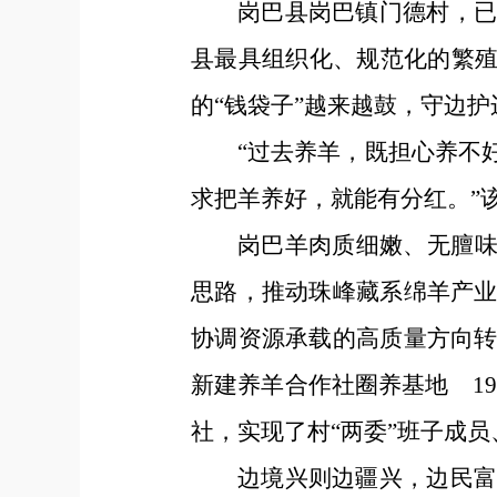
岗巴县岗巴镇门德村，
县最具组织化、规范化的繁殖
的“钱袋子”越来越鼓，守边
“过去养羊，既担心养不
求把羊养好，就能有分红。”
岗巴羊肉质细嫩、无膻味
思路，推动珠峰藏系绵羊产
协调资源承载的高质量方向
新建养羊合作社圈养基地 19
社，实现了村“两委”班子成员
边境兴则边疆兴，边民