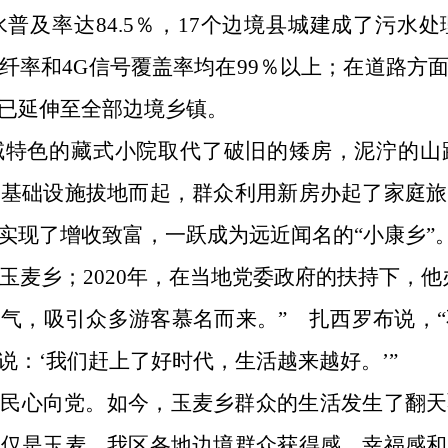
普及率达84.5％，17个边境县城建成了污水
纤率和4G信号覆盖率均在99％以上；在道路方
已延伸至全部边境乡镇。
域特色的藏式小院取代了破旧的矮房，泥泞的山
等基础设施拔地而起，群众利用新房办起了家庭旅
实现了增收致富，一跃成为远近闻名的“小康乡”
至玉麦乡；2020年，在当地党委政府的扶持下，
气，吸引众多游客慕名而来。” 扎西罗布说，“
说：‘我们赶上了好时代，生活越来越好。’”
人民心向党。如今，玉麦乡群众的生活发生了翻天
不仅是玉麦，我区各地边境群众获得感、幸福感和