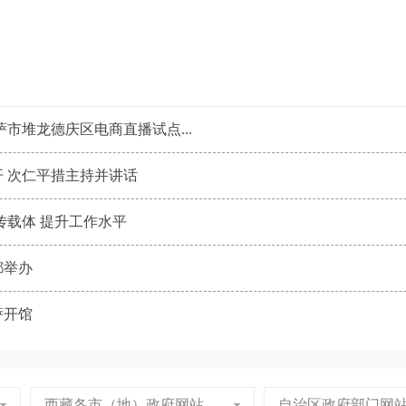
市堆龙德庆区电商直播试点...
 次仁平措主持并讲话
传载体 提升工作水平
都举办
萨开馆
西藏各市（地）政府网站
自治区政府部门网