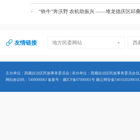
“铁牛”奔沃野 农机助振兴 ——堆龙德庆区邱桑村
友情链接
地方民委网站
西
主办单位：西藏自治区民族事务委员会 | 承办单位：西藏自治区民族事务委员会
网站标识码：5400000063 备案号：藏ICP备07000001号 藏公网安备5401020200034