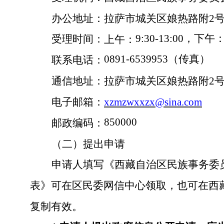
办公地址：拉萨市城关区娘热路
附
2
9:30-13:00，下
受理时间：
上午：
0891-6539953（传真）
联系电话：
通信地址：拉萨市城关区娘热路
附
2
电子邮箱：
xzmzwxxzx@sina.com
850000
邮政编码：
（二）提出申请
申请人填写《西藏自治区民族事务委
表
》
可在
区民委网信中心领取
，也可在西
复制有效。