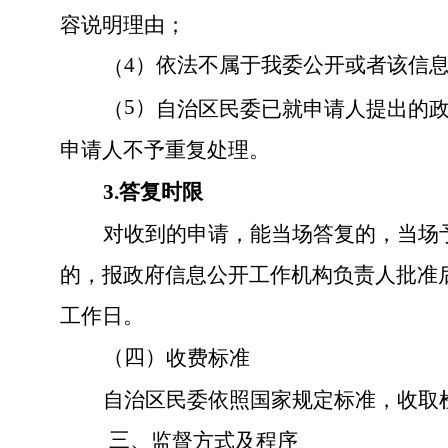
容说明理由；
4）依法不属于我委公开或者该信
（
5）
（
自治区民委
已就申请人提出的
申请人不予重复处理。
3
.
答复时限
对收到的申请，能当场答复的，当场
的，报政府信息公开工作机构负责人批准
工作日。
（四）
收费标准
自治区民委依照国家
规定
标准，
收取
三、
监督方式及程序