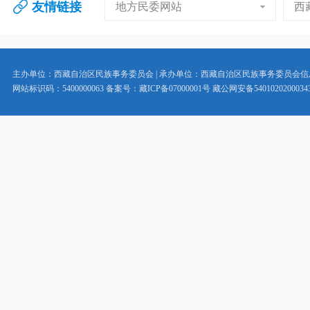
友情链接
地方民委网站
西
主办单位：西藏自治区民族事务委员会 | 承办单位：西藏自治区民族事务委员会
网站标识码：5400000063 备案号：藏ICP备07000001号 藏公网安备5401020200034