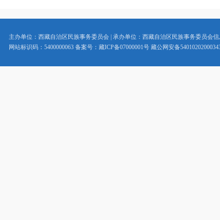
主办单位：西藏自治区民族事务委员会 | 承办单位：西藏自治区民族事务委员会
网站标识码：5400000063 备案号：藏ICP备07000001号 藏公网安备5401020200034