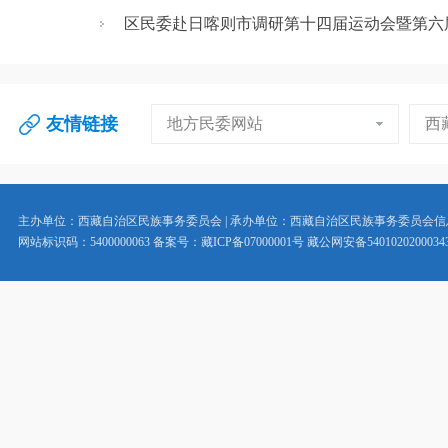
区民委赴日喀则市调研第十四届运动会暨第六届
友情链接
地方民委网站
西
主办单位：西藏自治区民族事务委员会 | 承办单位：西藏自治区民族事务委员会
网站标识码：5400000063 备案号：藏ICP备07000001号 藏公网安备5401020200034