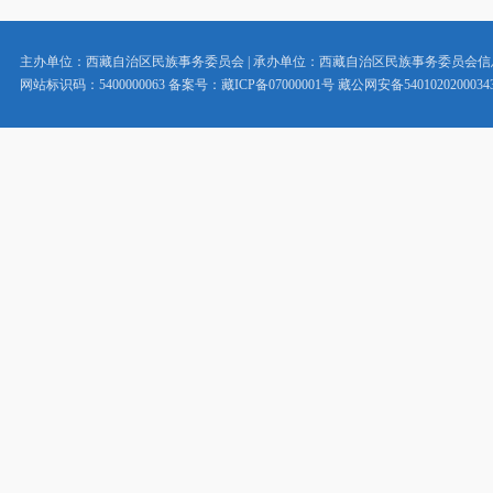
主办单位：西藏自治区民族事务委员会 | 承办单位：西藏自治区民族事务委员会
网站标识码：5400000063 备案号：藏ICP备07000001号 藏公网安备5401020200034