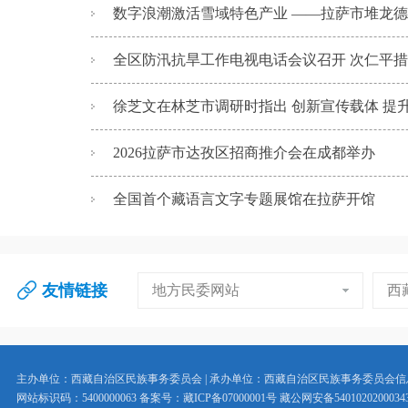
数字浪潮激活雪域特色产业 ——拉萨市堆龙德庆
全区防汛抗旱工作电视电话会议召开 次仁平
徐芝文在林芝市调研时指出 创新宣传载体 提
2026拉萨市达孜区招商推介会在成都举办
全国首个藏语言文字专题展馆在拉萨开馆
友情链接
地方民委网站
西
主办单位：西藏自治区民族事务委员会 | 承办单位：西藏自治区民族事务委员会
网站标识码：5400000063 备案号：藏ICP备07000001号 藏公网安备5401020200034