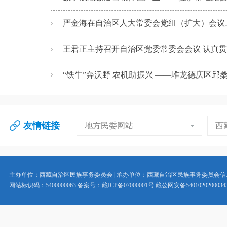
严金海在自治区人大常委会党组（扩大）会议上强
王君正主持召开自治区党委常委会会议 认真贯彻
“铁牛”奔沃野 农机助振兴 ——堆龙德庆区邱桑村
友情链接
地方民委网站
西
主办单位：西藏自治区民族事务委员会 | 承办单位：西藏自治区民族事务委员会
网站标识码：5400000063 备案号：藏ICP备07000001号 藏公网安备5401020200034