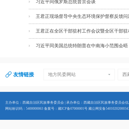
习近平同俄罗斯总统普京会谈
王君正现场督导中央生态环境保护督察反馈问题整
王君正在全区干部驻村工作会议暨全区干部驻村
习近平同美国总统特朗普在中南海小范围会晤
友情链接
地方民委网站
西
主办单位：西藏自治区民族事务委员会 | 承办单位：西藏自治区民族事务委员会
网站标识码：5400000063 备案号：藏ICP备07000001号 藏公网安备5401020200034