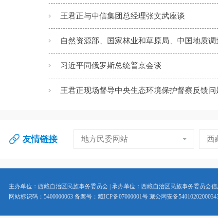
王君正与中信集团总经理张文武座谈
自然资源部、国家林业和草原局、中国地质调查局
习近平同俄罗斯总统普京会谈
王君正现场督导中央生态环境保护督察反馈问题整
友情链接
地方民委网站
西
主办单位：西藏自治区民族事务委员会 | 承办单位：西藏自治区民族事务委员会
网站标识码：5400000063 备案号：藏ICP备07000001号 藏公网安备5401020200034