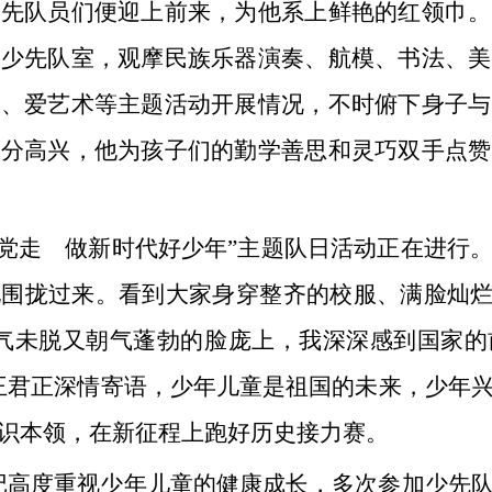
少先队员们便迎上前来，为他系上鲜艳的红领巾。
式少先队室，观摩民族乐器演奏、航模、书法、美
学、爱艺术等主题活动开展情况，不时俯下身子与
十分高兴，他为孩子们的勤学善思和灵巧双手点赞
跟党走 做新时代好少年”主题队日活动正在进行
围拢过来。看到大家身穿整齐的校服、满脸灿烂
稚气未脱又朝气蓬勃的脸庞上，我深深感到国家的
王君正深情寄语，少年儿童是祖国的未来，少年
识本领，在新征程上跑好历史接力赛。
记高度重视少年儿童的健康成长，多次参加少先