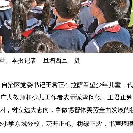
童。本报记者 旦增西旦 摄
节，自治区党委书记王君正在拉萨看望少年儿童，
向广大教师和少儿工作者表示诚挚问候。王君正勉
因，树立远大志向，争做德智体美劳全面发展的
验小学东城分校，花开正艳、树绿正浓，书声琅